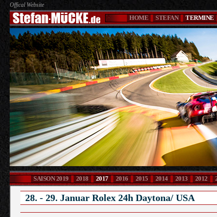
Offical Website
HOME
STEFAN
TERMINE
SAISON 2019
2018
2017
2016
2015
2014
2013
2012
2017
28. - 29. Januar Rolex 24h Daytona/ USA